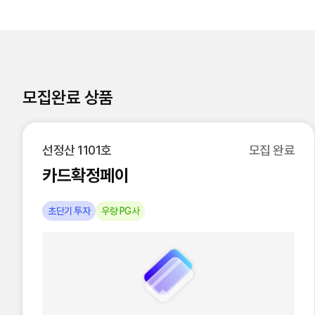
모집완료 상품
선정산 1101호
모집 완료
카드확정페이
초단기 투자
우량 PG사