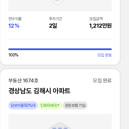
연수익률
투자기간
모집금액
12%
2일
1,212만원
100
%
모집 완료
부동산 1674호
모집 완료
경상남도 김해시 아파트
담보비율50%대
1,000세대↑
권원보험 가입