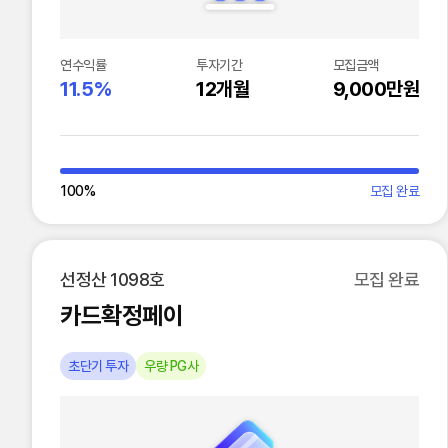
연수익률
투자기간
모집금액
11.5%
12개월
9,000만원
100
%
모집 완료
선정산 1098호
모집 완료
카드확정페이
초단기 투자
우량 PG사