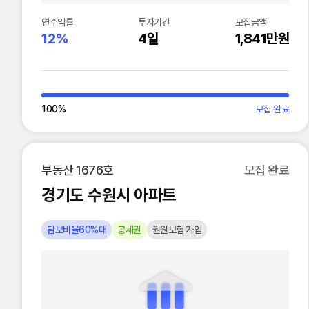
연수익률
투자기간
모집금액
12%
4일
1,841만원
100
%
모집 완료
부동산 1676호
모집 완료
경기도 수원시 아파트
담보비율60%대
공세권
권원보험 가입