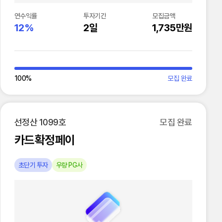
연수익률
투자기간
모집금액
12%
2일
1,735만원
100
%
모집 완료
선정산 1099호
모집 완료
카드확정페이
초단기 투자
우량 PG사