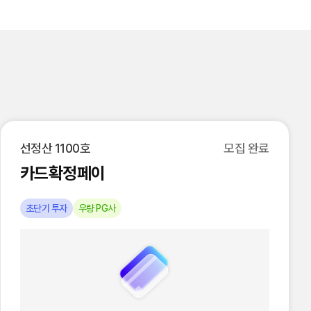
선정산 1100호
모집 완료
카드확정페이
초단기 투자
우량 PG사