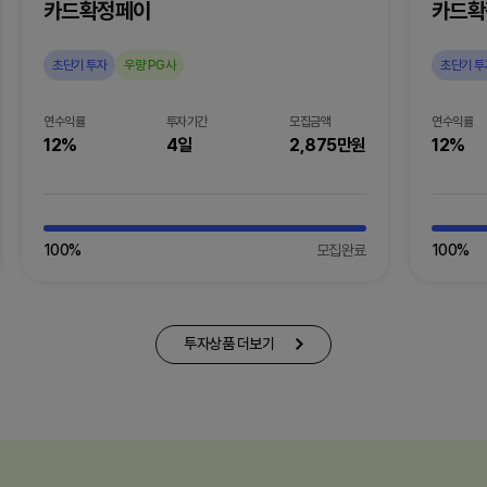
카드확정페이
카드확
초단기 투자
우량 PG사
초단기 투
연수익률
투자기간
모집금액
연수익률
12%
4일
2,875만원
12%
100
%
모집완료
100
%
투자상품 더보기
투자상품 더보기