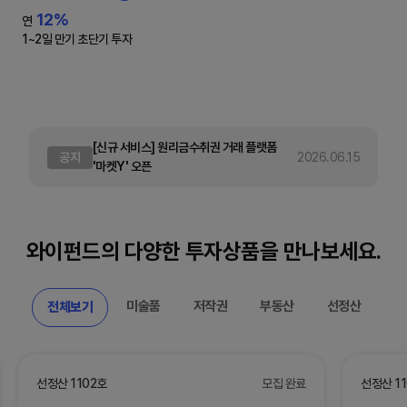
12%
연
1~2일 만기 초단기 투자
[신규 서비스] 원리금수취권 거래 플랫폼
공지
2026.06.15
'마켓Y' 오픈
와이펀드의 다양한
투자상품을 만나보세요.
미술품
저작권
부동산
선정산
전체보기
선정산 1102호
모집 완료
선정산 11