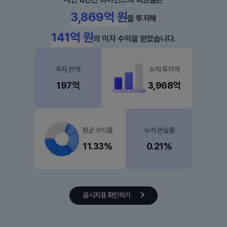
3,968
억 원
을 투자해
141
억 원
의 이자 수익을 얻었습니다.
투자 잔액
누적 투자액
197
억
3,968
억
평균 수익률
누적 손실율
11.33%
0.21%
공시지표 확인하기
공시지표 확인하기