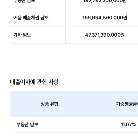
부동산 담보
192,793,300,000원
어음·매출채권 담보
156,694,860,000원
기타 담보
47,371,390,000원
대출이자에 관한 사항
상품 유형
가중평균금
부동산 담보
11.07%