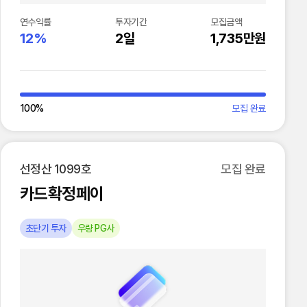
연수익률
투자기간
모집금액
12%
2일
1,735만원
100
%
모집 완료
선정산 1099호
모집 완료
카드확정페이
초단기 투자
우량 PG사