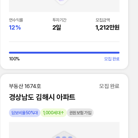
연수익률
투자기간
모집금액
12%
2일
1,212만원
100
%
모집 완료
부동산 1674호
모집 완료
경상남도 김해시 아파트
담보비율50%대
1,000세대↑
권원보험 가입