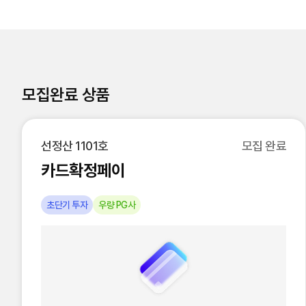
모집완료 상품
선정산 1101호
모집 완료
카드확정페이
초단기 투자
우량 PG사