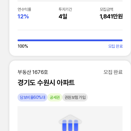
연수익률
투자기간
모집금액
12%
4일
1,841만원
100
%
모집 완료
부동산 1676호
모집 완료
경기도 수원시 아파트
담보비율60%대
공세권
권원보험 가입