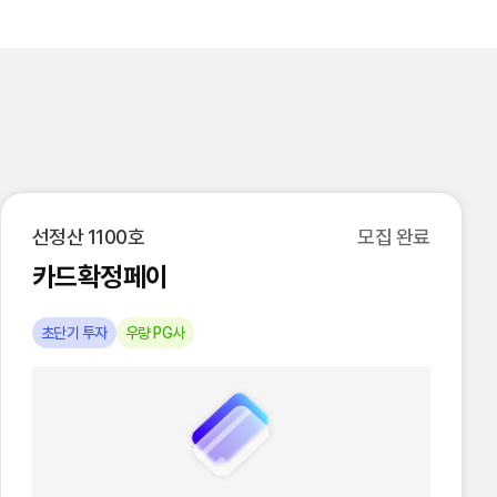
선정산 1100호
모집 완료
카드확정페이
초단기 투자
우량 PG사