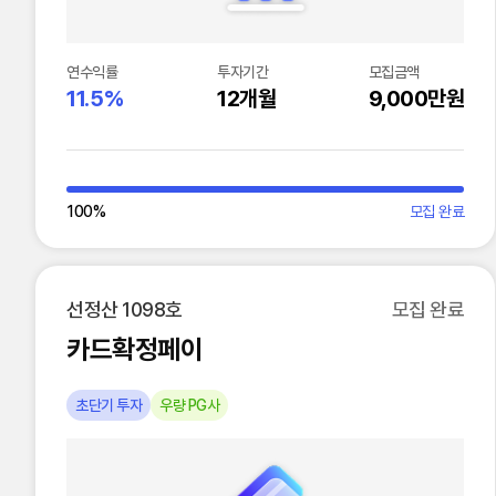
연수익률
투자기간
모집금액
11.5%
12개월
9,000만원
100
%
모집 완료
선정산 1098호
모집 완료
카드확정페이
초단기 투자
우량 PG사