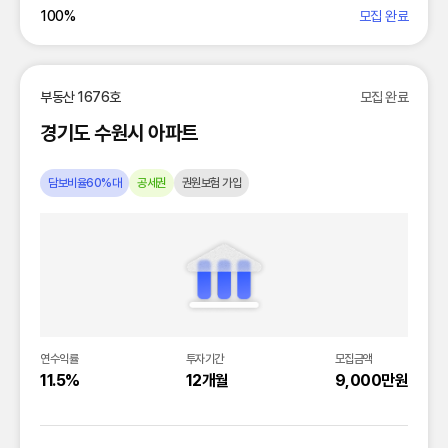
100
%
모집 완료
부동산 1676호
모집 완료
경기도 수원시 아파트
담보비율60%대
공세권
권원보험 가입
연수익률
투자기간
모집금액
11.5%
12개월
9,000만원