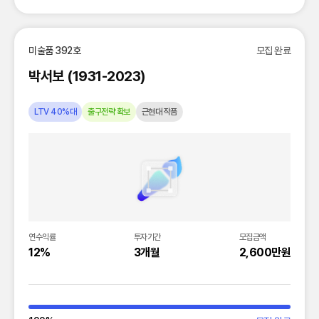
미술품 392호
모집 완료
박서보 (1931-2023)
LTV 40%대
출구전략 확보
근현대 작품
연수익률
투자기간
모집금액
12%
3개월
2,600만원