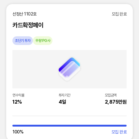
선정산 1102호
모집 완료
카드확정페이
초단기 투자
우량 PG사
연수익률
투자기간
모집금액
12%
4일
2,875만원
100
%
모집 완료