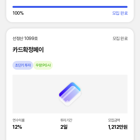
100
%
모집 완료
선정산 1099호
모집 완료
카드확정페이
초단기 투자
우량 PG사
연수익률
투자기간
모집금액
12%
2일
1,212만원