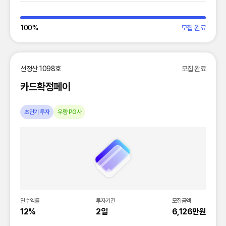
100
%
모집 완료
선정산 1098호
모집 완료
카드확정페이
초단기 투자
우량 PG사
연수익률
투자기간
모집금액
12%
2일
6,126만원