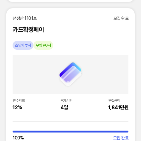
선정산 1101호
모집 완료
카드확정페이
초단기 투자
우량 PG사
연수익률
투자기간
모집금액
12%
4일
1,841만원
100
%
모집 완료