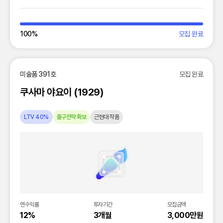
100
%
모집 완료
미술품 391호
모집 완료
쿠사마 야요이 (1929)
LTV 40%
출구전략 확보
근현대 작품
연수익률
투자기간
모집금액
12%
3개월
3,000만원