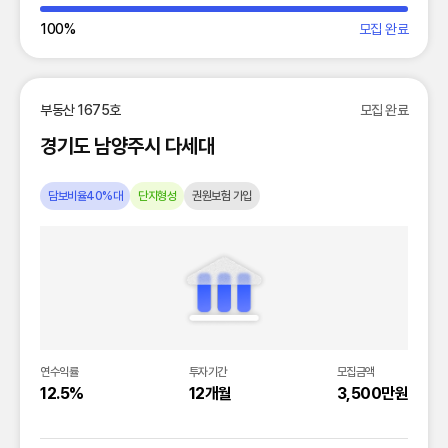
100
%
모집 완료
부동산 1675호
모집 완료
경기도 남양주시 다세대
담보비율40%대
단지형성
권원보험 가입
연수익률
투자기간
모집금액
12.5%
12개월
3,500만원