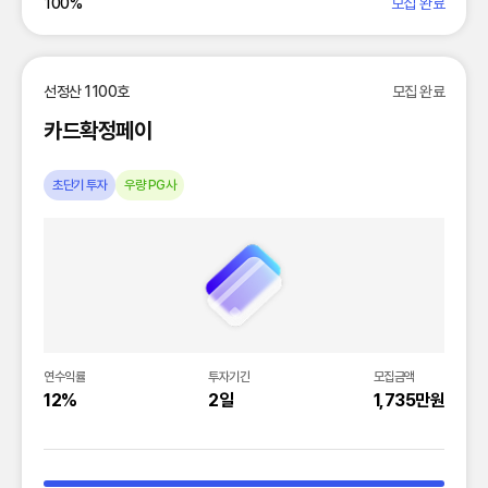
100
%
모집 완료
선정산 1100호
모집 완료
카드확정페이
초단기 투자
우량 PG사
연수익률
투자기간
모집금액
12%
2일
1,735만원