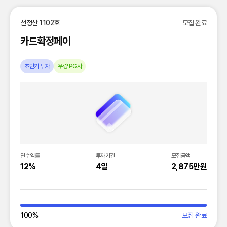
선정산 1102호
모집 완료
카드확정페이
초단기 투자
우량 PG사
연수익률
투자기간
모집금액
12%
4일
2,875만원
100
%
모집 완료