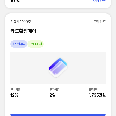
100
%
모집 완료
선정산 1100호
모집 완료
카드확정페이
초단기 투자
우량 PG사
연수익률
투자기간
모집금액
12%
2일
1,735만원