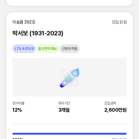
미술품 392호
모집 완료
박서보 (1931-2023)
LTV 40%대
출구전략 확보
근현대 작품
연수익률
투자기간
모집금액
12%
3개월
2,600만원