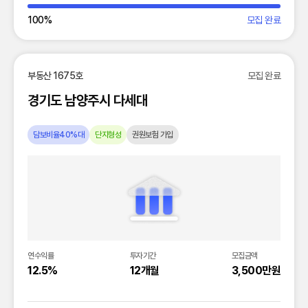
100
%
모집 완료
부동산 1675호
모집 완료
경기도 남양주시 다세대
담보비율40%대
단지형성
권원보험 가입
연수익률
투자기간
모집금액
12.5%
12개월
3,500만원