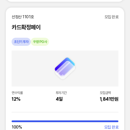
선정산 1101호
모집 완료
카드확정페이
초단기 투자
우량 PG사
연수익률
투자기간
모집금액
12%
4일
1,841만원
100
%
모집 완료