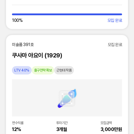
100
%
모집 완료
미술품 391호
모집 완료
쿠사마 야요이 (1929)
LTV 40%
출구전략 확보
근현대 작품
연수익률
투자기간
모집금액
12%
3개월
3,000만원