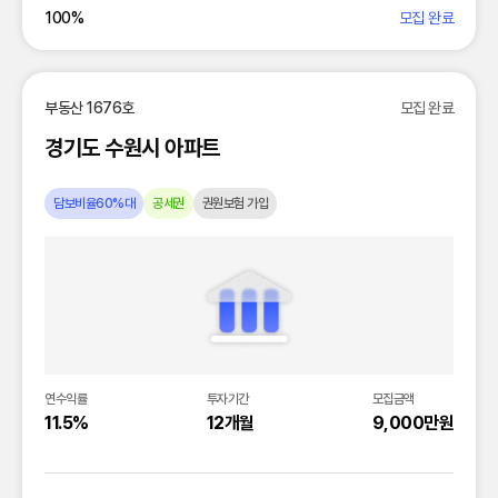
100
%
모집 완료
부동산 1676호
모집 완료
경기도 수원시 아파트
담보비율60%대
공세권
권원보험 가입
연수익률
투자기간
모집금액
11.5%
12개월
9,000만원