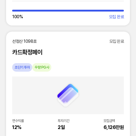
100
%
모집 완료
선정산 1098호
모집 완료
카드확정페이
초단기 투자
우량 PG사
연수익률
투자기간
모집금액
12%
2일
6,126만원