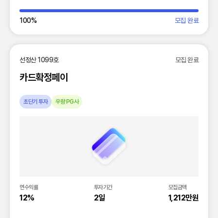
100
%
모집 완료
선정산 1099호
모집 완료
카드확정페이
초단기 투자
우량 PG사
연수익률
투자기간
모집금액
12%
2일
1,212만원